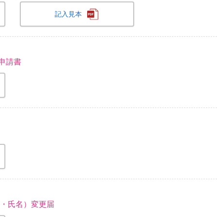
記入見本
申請書
所・氏名）変更届