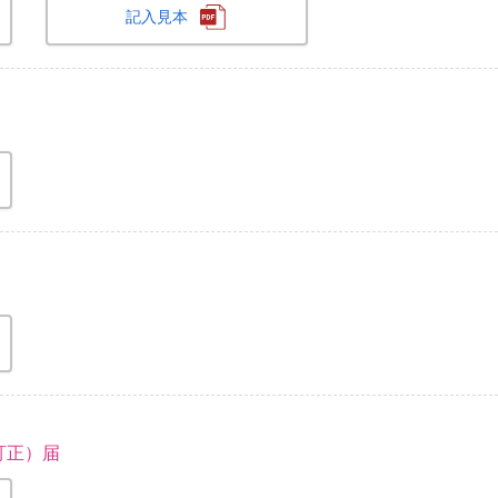
記入見本
訂正）届