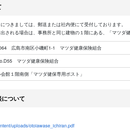
て
出につきましては、郵送または社内便にて受付しております。
提出される場合は、事務所と同じ建物の１階にある、「マツダ
-0064 広島市南区小磯町1-1 マツダ健康保険組合
o.D55 マツダ健康保険組合
い会館１階南側「マツダ健保専用ポスト」
談について
ntent/uploads/otoiawase_ichiran.pdf