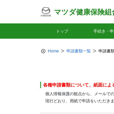
Skip
to
マツダ健康保険組
content
トップ
手続き・申
Home
申請書類一覧
申請書
各種申請書類について、紙面によ
個人情報保護の観点から、メールで
現行どおり、用紙で申請をいただき