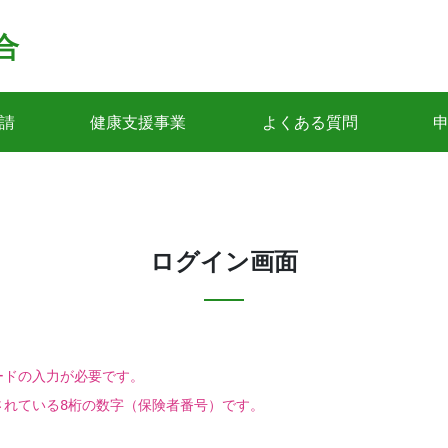
合
請
健康支援事業
よくある質問
ログイン画面
ードの入力が必要です。
されている8桁の数字（保険者番号）です。
。