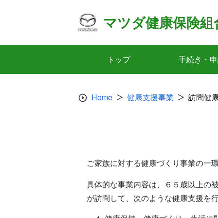
Skip
to
マツダ健康保険組
content
トップ
手続き・申
Home
健康支援事業
訪問健
ご家族に対する健康づくり事業の一
具体的な事業内容は、６５歳以上の
が訪問して、次のような健康支援を